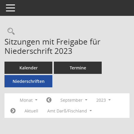
Toggle navigation
Rechercheauswahl
Sitzungen mit Freigabe für
Niederschrift 2023
Kalender
Termine
Niederschriften
Monat
September
2023
Aktuell
Amt Darß/Fischland