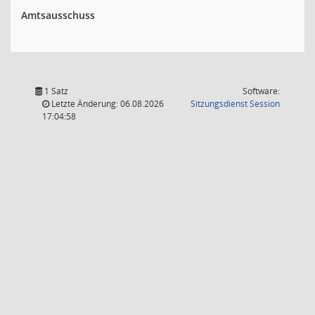
Amtsausschuss
1 Satz
Software:
(Wird in
Letzte Änderung: 06.08.2026
Sitzungsdienst
Session
17:04:58