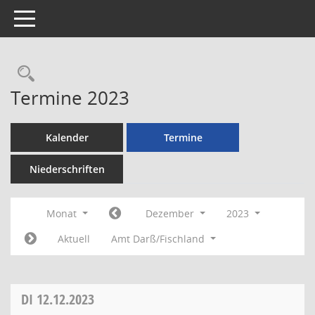
Toggle navigation
Rechercheauswahl
Termine 2023
Kalender
Termine
Niederschriften
Monat
Dezember
2023
Aktuell
Amt Darß/Fischland
DI
12.12.2023