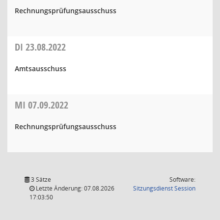
Rechnungsprüfungsausschuss
DI
23.08.2022
Amtsausschuss
MI
07.09.2022
Rechnungsprüfungsausschuss
3 Sätze
Software:
(Wird in
Letzte Änderung: 07.08.2026
Sitzungsdienst
Session
17:03:50