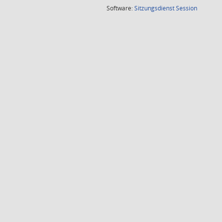
(Wird in
Software:
Sitzungsdienst
Session