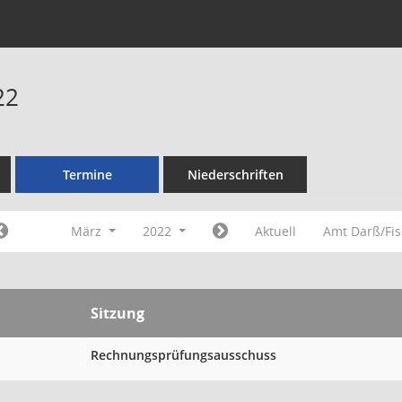
22
Termine
Niederschriften
März
2022
Aktuell
Amt Darß/Fi
Sitzung
Rechnungsprüfungsausschuss