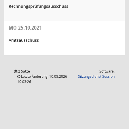
Rechnungsprüfungsausschuss
MO
25.10.2021
Amtsausschuss
2 Sätze
Software:
(Wird in
Letzte Änderung: 10.08.2026
Sitzungsdienst
Session
10:03:26