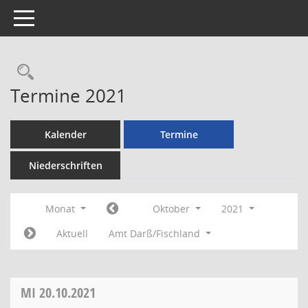
Toggle navigation
Rechercheauswahl
Termine 2021
Kalender
Termine
Niederschriften
Monat
Oktober
2021
Aktuell
Amt Darß/Fischland
MI
20.10.2021