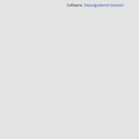
(Wird in
Software:
Sitzungsdienst
Session