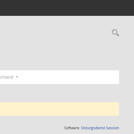
Rec
schland
(Wird in
Software:
Sitzungsdienst
Session