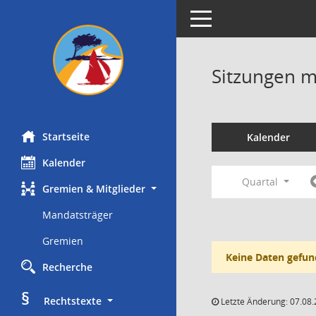
Toggle navigation
Sitzungen mi
Startseite
Kalender
Kalender
Quartal
Gremien & Mitglieder
Mandatsträger
Gremien
Keine Daten gefun
Recherche
§
     Rechtstexte
Letzte Änderung: 07.08.