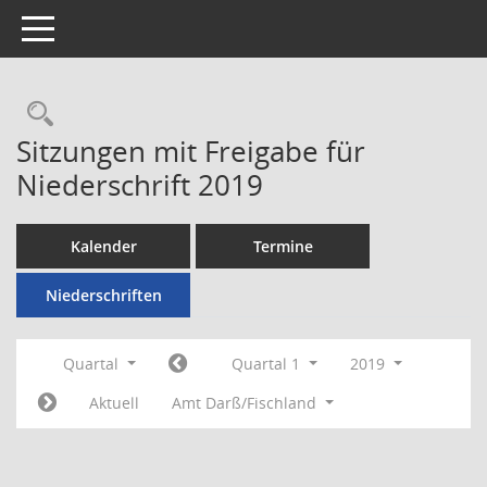
Toggle navigation
Rechercheauswahl
Sitzungen mit Freigabe für
Niederschrift 2019
Kalender
Termine
Niederschriften
Quartal
Quartal 1
2019
Aktuell
Amt Darß/Fischland