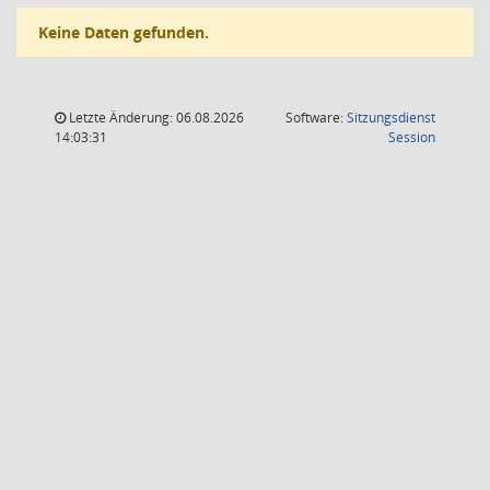
Keine Daten gefunden.
Letzte Änderung: 06.08.2026
Software:
Sitzungsdienst
(Wird in
14:03:31
Session