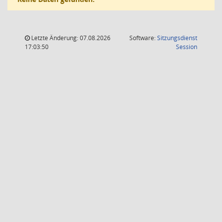
Letzte Änderung: 07.08.2026
Software:
Sitzungsdienst
(Wird in
17:03:50
Session