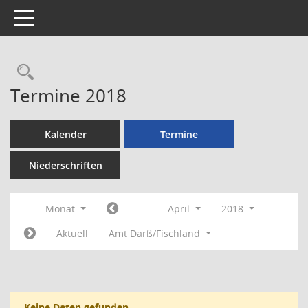
Toggle navigation
Rechercheauswahl
Termine 2018
Kalender
Termine
Niederschriften
Monat
April
2018
Aktuell
Amt Darß/Fischland
Keine Daten gefunden.