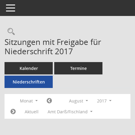
Toggle navigation
Rechercheauswahl
Sitzungen mit Freigabe für
Niederschrift 2017
Kalender
Termine
Niederschriften
Monat
August
2017
Aktuell
Amt Darß/Fischland