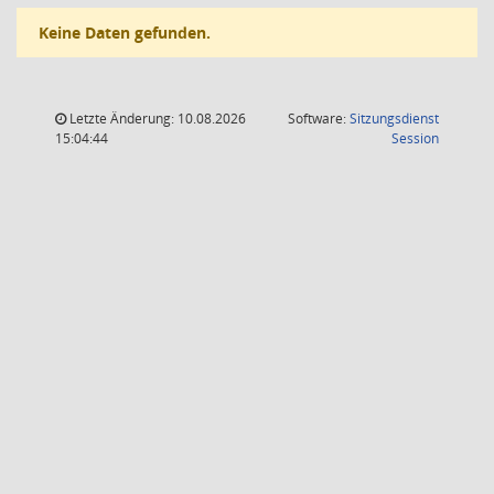
Keine Daten gefunden.
Letzte Änderung: 10.08.2026
Software:
Sitzungsdienst
(Wird in
15:04:44
Session