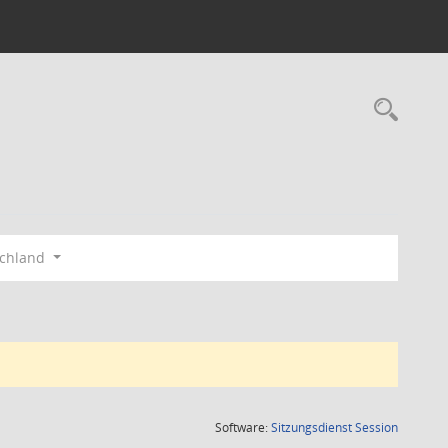
Rec
schland
(Wird in
Software:
Sitzungsdienst
Session