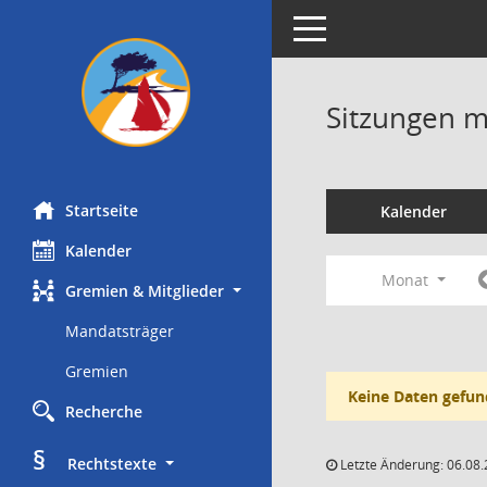
Toggle navigation
Sitzungen mi
Startseite
Kalender
Kalender
Monat
Gremien & Mitglieder
Mandatsträger
Gremien
Keine Daten gefun
Recherche
§
     Rechtstexte
Letzte Änderung: 06.08.