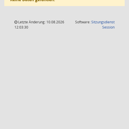
Letzte Änderung: 10.08.2026
Software:
Sitzungsdienst
(Wird in
12:03:30
Session