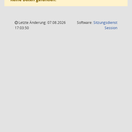
Letzte Änderung: 07.08.2026
Software:
Sitzungsdienst
(Wird in
17:03:50
Session