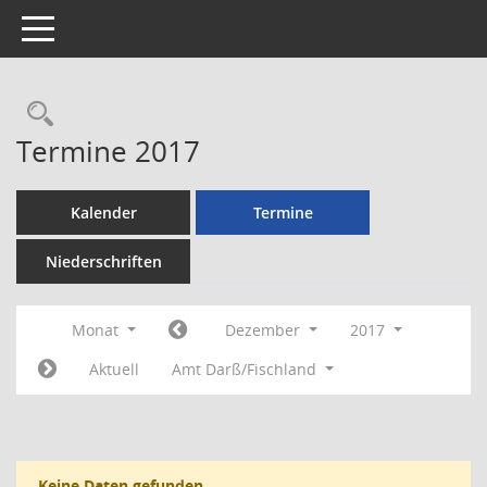
Toggle navigation
Rechercheauswahl
Termine 2017
Kalender
Termine
Niederschriften
Monat
Dezember
2017
Aktuell
Amt Darß/Fischland
Keine Daten gefunden.