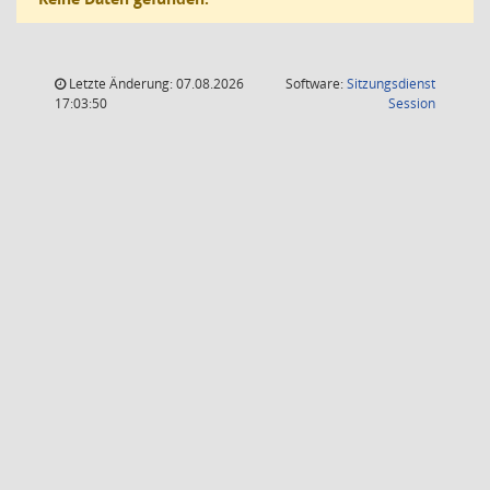
Letzte Änderung: 07.08.2026
Software:
Sitzungsdienst
(Wird in
17:03:50
Session