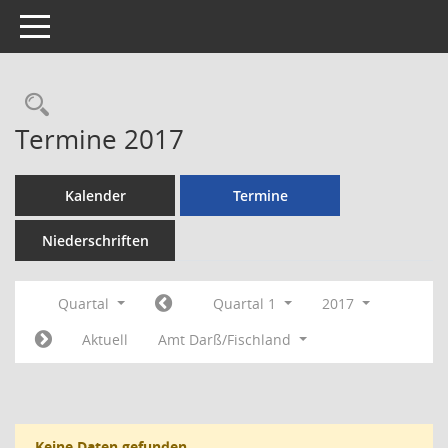
Toggle navigation
Rechercheauswahl
Termine 2017
Kalender
Termine
Niederschriften
Quartal
Quartal 1
2017
Aktuell
Amt Darß/Fischland
Keine Daten gefunden.