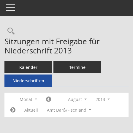
Toggle navigation
Rechercheauswahl
Sitzungen mit Freigabe für
Niederschrift 2013
Kalender
Termine
Niederschriften
Monat
August
2013
Aktuell
Amt Darß/Fischland