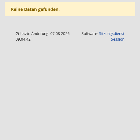
Keine Daten gefunden.
Letzte Änderung: 07.08.2026
Software:
Sitzungsdienst
(Wird in
09:04:42
Session