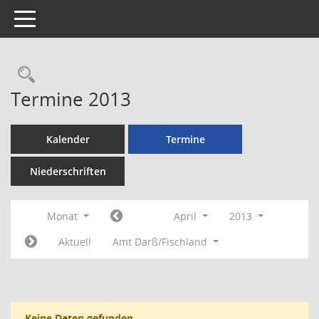
Toggle navigation
Rechercheauswahl
Termine 2013
Kalender
Termine
Niederschriften
Monat
April
2013
Aktuell
Amt Darß/Fischland
Keine Daten gefunden.