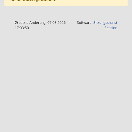
Letzte Änderung: 07.08.2026
Software:
Sitzungsdienst
(Wird in
17:03:50
Session