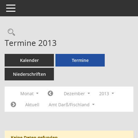
Toggle navigation
Rechercheauswahl
Termine 2013
Kalender
Termine
Niederschriften
Monat
Dezember
2013
Aktuell
Amt Darß/Fischland
Keine Daten gefunden.