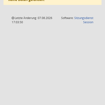
Letzte Änderung: 07.08.2026
Software:
Sitzungsdienst
(Wird in
17:03:50
Session