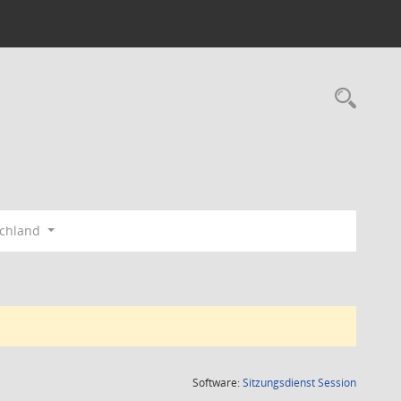
Rec
schland
(Wird in
Software:
Sitzungsdienst
Session