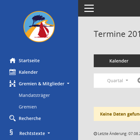
Toggle navigation
Termine 20
Startseite
Kalender
Kalender
Quartal
Gremien & Mitglieder
Mandatsträger
Gremien
Keine Daten gefun
Recherche
§
     Rechtstexte
Letzte Änderung: 07.08.