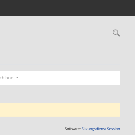
Rec
schland
(Wird in
Software:
Sitzungsdienst
Session