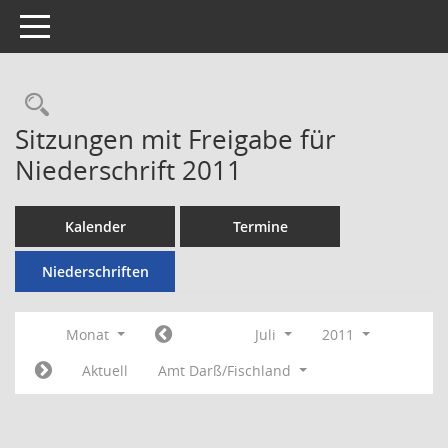
Toggle navigation
Rechercheauswahl
Sitzungen mit Freigabe für
Niederschrift 2011
Kalender
Termine
Niederschriften
Monat
Juli
2011
Aktuell
Amt Darß/Fischland