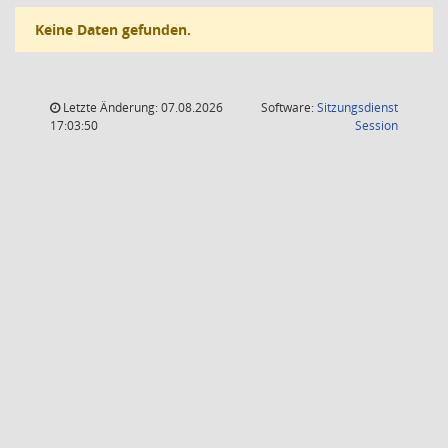
Keine Daten gefunden.
Letzte Änderung: 07.08.2026
Software:
Sitzungsdienst
(Wird in
17:03:50
Session