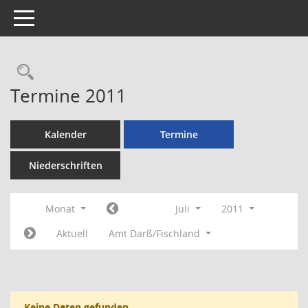
Toggle navigation
Rechercheauswahl
Termine 2011
Kalender
Termine
Niederschriften
Monat
Juli
2011
Aktuell
Amt Darß/Fischland
Keine Daten gefunden.