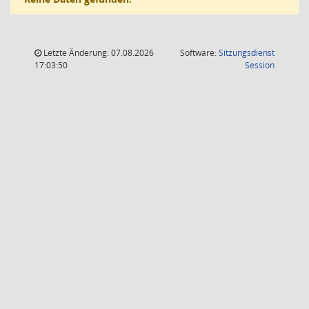
Letzte Änderung: 07.08.2026
Software:
Sitzungsdienst
(Wird in
17:03:50
Session