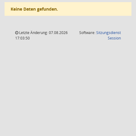
Keine Daten gefunden.
Letzte Änderung: 07.08.2026
Software:
Sitzungsdienst
(Wird in
17:03:50
Session