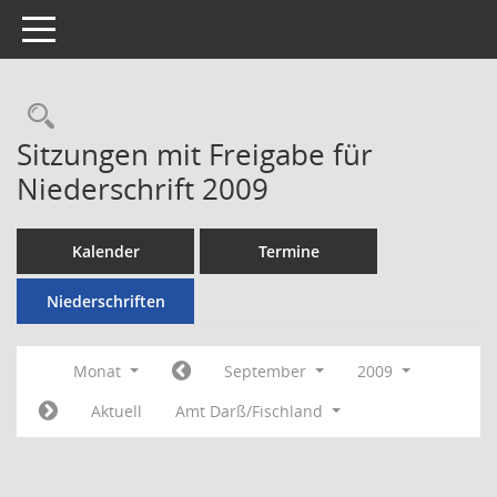
Toggle navigation
Rechercheauswahl
Sitzungen mit Freigabe für
Niederschrift 2009
Kalender
Termine
Niederschriften
Monat
September
2009
Aktuell
Amt Darß/Fischland