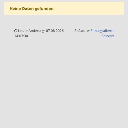
Keine Daten gefunden.
Letzte Änderung: 07.08.2026
Software:
Sitzungsdienst
(Wird in
14:03:30
Session