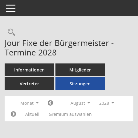
Toggle navigation
Rechercheauswahl
Jour Fixe der Bürgermeister -
Termine 2028
Informationen
Mitglieder
Vertreter
Sitzungen
Monat
August
2028
Aktuell
Gremium auswählen