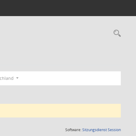
Rec
schland
(Wird in
Software:
Sitzungsdienst
Session