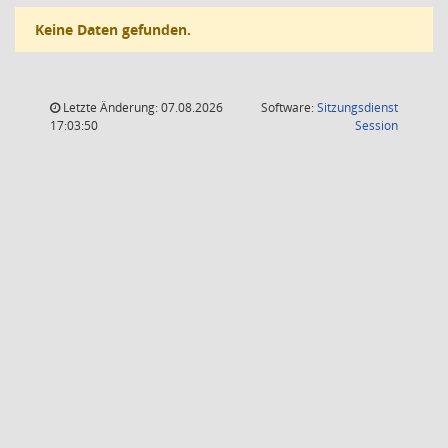
Keine Daten gefunden.
Letzte Änderung: 07.08.2026
Software:
Sitzungsdienst
(Wird in
17:03:50
Session