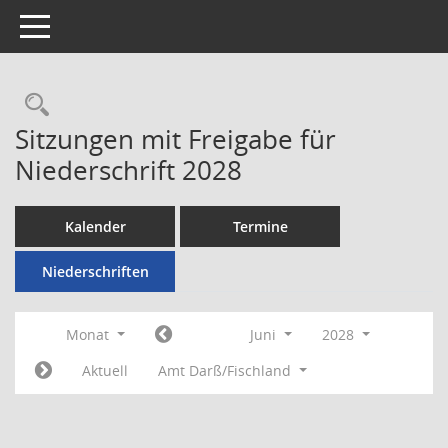
Toggle navigation
Rechercheauswahl
Sitzungen mit Freigabe für
Niederschrift 2028
Kalender
Termine
Niederschriften
Monat
Juni
2028
Aktuell
Amt Darß/Fischland