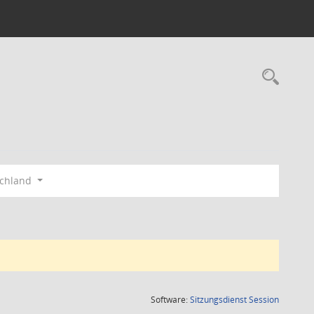
Rec
schland
(Wird in
Software:
Sitzungsdienst
Session