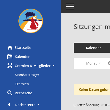
Toggle navigation
Sitzungen mi
Startseite
Kalender
Kalender
Monat
Gremien & Mitglieder
Mandatsträger
Gremien
Keine Daten gefun
Recherche
§
     Rechtstexte
Letzte Änderung: 06.08.