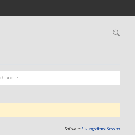
Rec
schland
(Wird in
Software:
Sitzungsdienst
Session