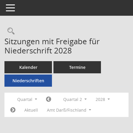
Toggle navigation
Rechercheauswahl
Sitzungen mit Freigabe für
Niederschrift 2028
Kalender
Termine
Niederschriften
Quartal
Quartal 2
2028
Aktuell
Amt Darß/Fischland