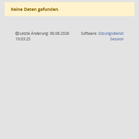
Keine Daten gefunden.
Letzte Änderung: 06.08.2026
Software:
Sitzungsdienst
(Wird in
10:03:25
Session