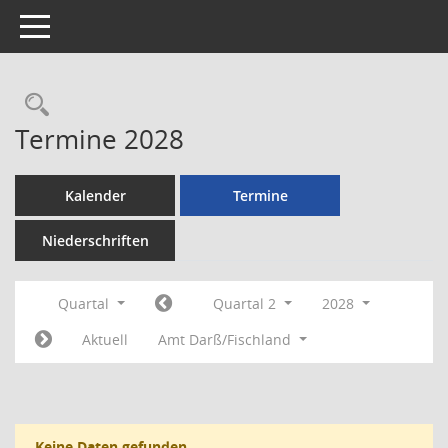
Toggle navigation
Rechercheauswahl
Termine 2028
Kalender
Termine
Niederschriften
Quartal
Quartal 2
2028
Aktuell
Amt Darß/Fischland
Keine Daten gefunden.