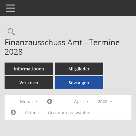
Toggle navigation
Rechercheauswahl
Finanzausschuss Amt - Termine
2028
Informationen
Mitglieder
Vertreter
Sitzungen
Monat
April
2028
Aktuell
Gremium auswählen