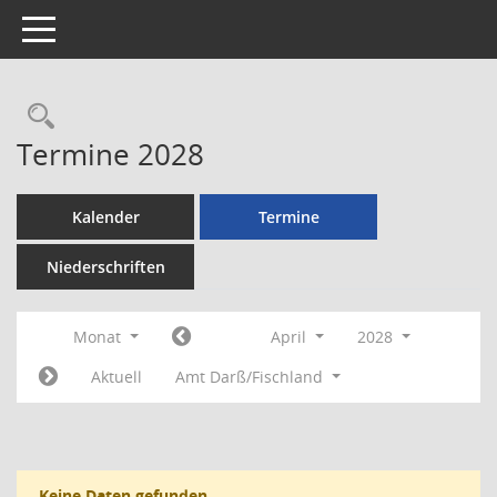
Toggle navigation
Rechercheauswahl
Termine 2028
Kalender
Termine
Niederschriften
Monat
April
2028
Aktuell
Amt Darß/Fischland
Keine Daten gefunden.