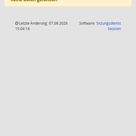
Letzte Änderung: 07.08.2026
Software:
Sitzungsdienst
(Wird in
15:04:16
Session