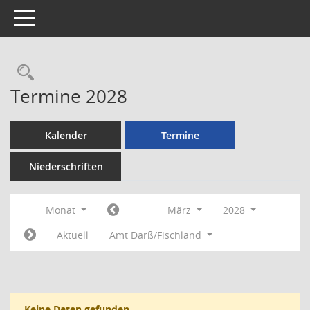
Toggle navigation
Rechercheauswahl
Termine 2028
Kalender
Termine
Niederschriften
Monat
März
2028
Aktuell
Amt Darß/Fischland
Keine Daten gefunden.