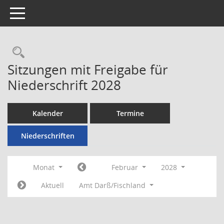
Toggle navigation
Rechercheauswahl
Sitzungen mit Freigabe für
Niederschrift 2028
Kalender
Termine
Niederschriften
Monat
Februar
2028
Aktuell
Amt Darß/Fischland