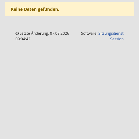
Keine Daten gefunden.
Letzte Änderung: 07.08.2026
Software:
Sitzungsdienst
(Wird in
09:04:42
Session