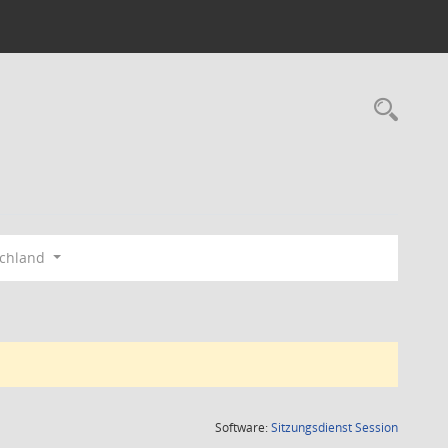
Rec
schland
(Wird in
Software:
Sitzungsdienst
Session