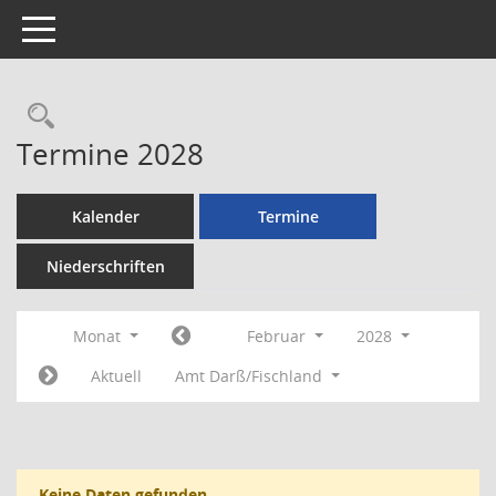
Toggle navigation
Rechercheauswahl
Termine 2028
Kalender
Termine
Niederschriften
Monat
Februar
2028
Aktuell
Amt Darß/Fischland
Keine Daten gefunden.