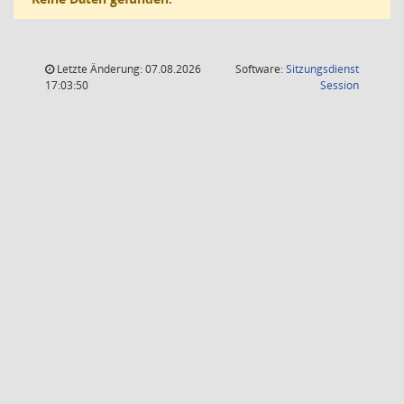
Letzte Änderung: 07.08.2026
Software:
Sitzungsdienst
(Wird in
17:03:50
Session