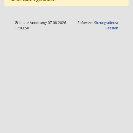
Letzte Änderung: 07.08.2026
Software:
Sitzungsdienst
(Wird in
17:03:50
Session