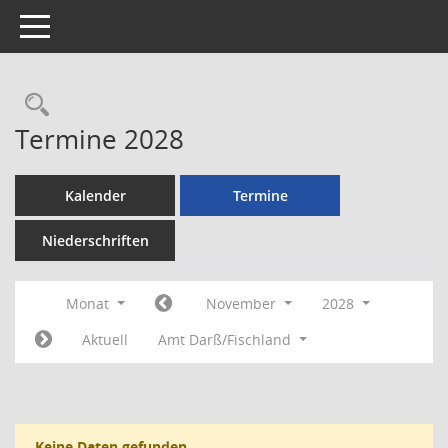
Toggle navigation
Rechercheauswahl
Termine 2028
Kalender
Termine
Niederschriften
Monat
November
2028
Aktuell
Amt Darß/Fischland
Keine Daten gefunden.