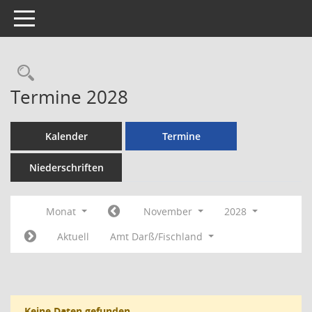
Toggle navigation
Rechercheauswahl
Termine 2028
Kalender
Termine
Niederschriften
Monat
November
2028
Aktuell
Amt Darß/Fischland
Keine Daten gefunden.