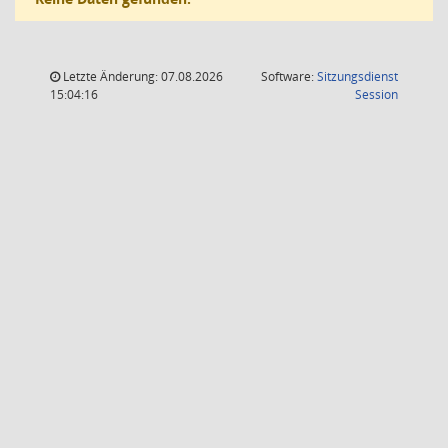
Letzte Änderung: 07.08.2026
Software:
Sitzungsdienst
(Wird in
15:04:16
Session