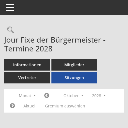
Toggle navigation
Rechercheauswahl
Jour Fixe der Bürgermeister -
Termine 2028
Informationen
Mitglieder
Vertreter
Sitzungen
Monat
Oktober
2028
Aktuell
Gremium auswählen