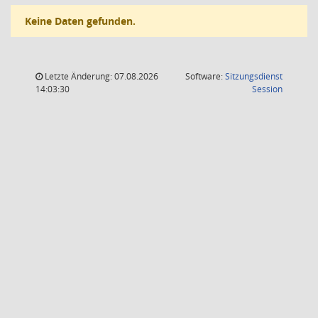
Keine Daten gefunden.
Letzte Änderung: 07.08.2026
Software:
Sitzungsdienst
(Wird in
14:03:30
Session