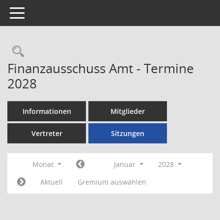
Toggle navigation
Rechercheauswahl
Finanzausschuss Amt - Termine
2028
Informationen
Mitglieder
Vertreter
Sitzungen
Monat
Januar
2028
Aktuell
Gremium auswählen