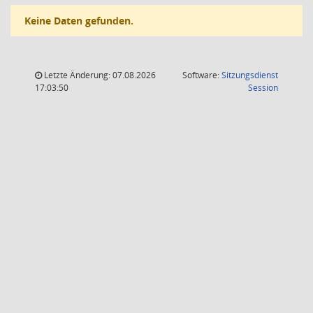
Keine Daten gefunden.
Letzte Änderung: 07.08.2026
Software:
Sitzungsdienst
(Wird in
17:03:50
Session