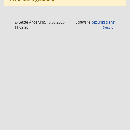
Letzte Änderung: 10.08.2026
Software:
Sitzungsdienst
(Wird in
11:03:30
Session