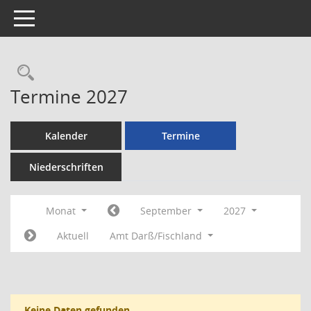
Toggle navigation
Rechercheauswahl
Termine 2027
Kalender
Termine
Niederschriften
Monat
September
2027
Aktuell
Amt Darß/Fischland
Keine Daten gefunden.