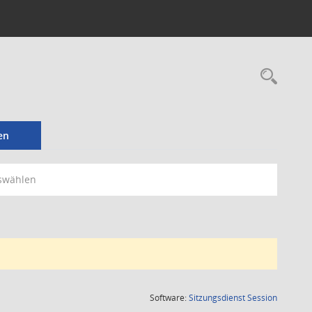
Rec
en
swählen
(Wird in
Software:
Sitzungsdienst
Session