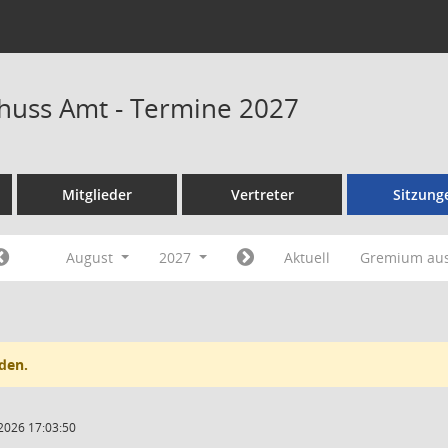
huss Amt - Termine 2027
Mitglieder
Vertreter
Sitzung
August
2027
Aktuell
Gremium au
den.
2026 17:03:50