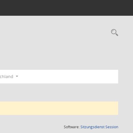
Rec
schland
(Wird in
Software:
Sitzungsdienst
Session