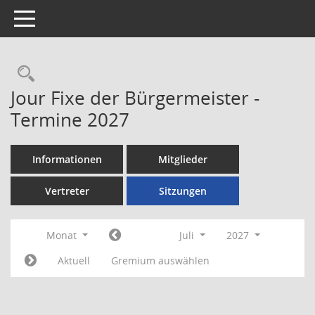
Toggle navigation
Rechercheauswahl
Jour Fixe der Bürgermeister -
Termine 2027
Informationen
Mitglieder
Vertreter
Sitzungen
Monat
Juli
2027
Aktuell
Gremium auswählen