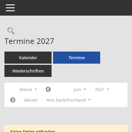
Toggle navigation
Rechercheauswahl
Termine 2027
Kalender
Termine
Niederschriften
Monat
Juni
2027
Aktuell
Amt Darß/Fischland
Keine Daten gefunden.