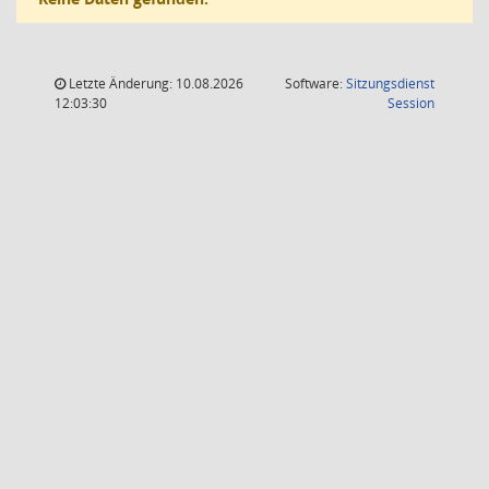
Letzte Änderung: 10.08.2026
Software:
Sitzungsdienst
(Wird in
12:03:30
Session