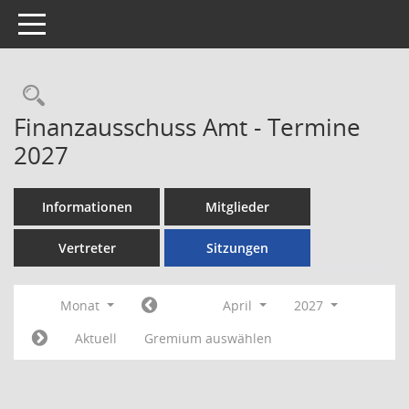
Toggle navigation
Rechercheauswahl
Finanzausschuss Amt - Termine
2027
Informationen
Mitglieder
Vertreter
Sitzungen
Monat
April
2027
Aktuell
Gremium auswählen