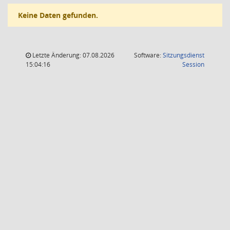
Keine Daten gefunden.
Letzte Änderung: 07.08.2026
Software:
Sitzungsdienst
(Wird in
15:04:16
Session