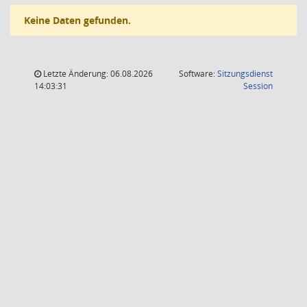
Keine Daten gefunden.
Letzte Änderung: 06.08.2026
Software:
Sitzungsdienst
(Wird in
14:03:31
Session