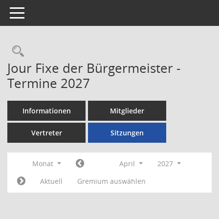
Toggle navigation
Rechercheauswahl
Jour Fixe der Bürgermeister -
Termine 2027
Informationen
Mitglieder
Vertreter
Sitzungen
Monat
April
2027
Aktuell
Gremium auswählen