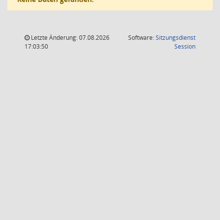
Letzte Änderung: 07.08.2026
Software:
Sitzungsdienst
(Wird in
17:03:50
Session