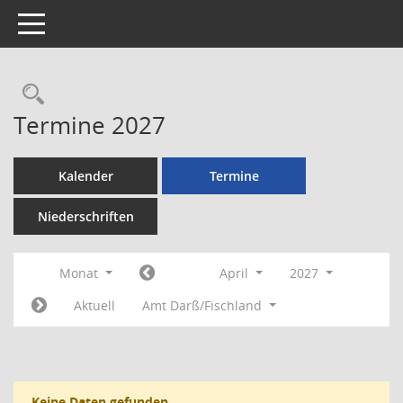
Toggle navigation
Rechercheauswahl
Termine 2027
Kalender
Termine
Niederschriften
Monat
April
2027
Aktuell
Amt Darß/Fischland
Keine Daten gefunden.