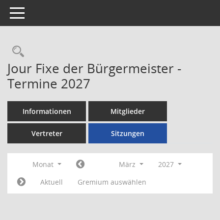
Toggle navigation
Rechercheauswahl
Jour Fixe der Bürgermeister -
Termine 2027
Informationen
Mitglieder
Vertreter
Sitzungen
Monat
März
2027
Aktuell
Gremium auswählen