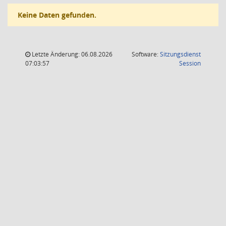
Keine Daten gefunden.
Letzte Änderung: 06.08.2026
Software:
Sitzungsdienst
(Wird in
07:03:57
Session