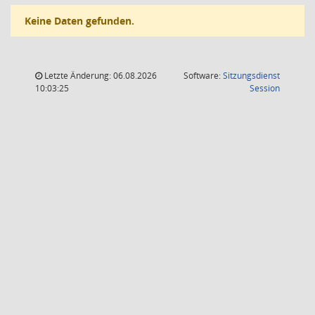
Keine Daten gefunden.
Letzte Änderung: 06.08.2026
Software:
Sitzungsdienst
(Wird in
10:03:25
Session