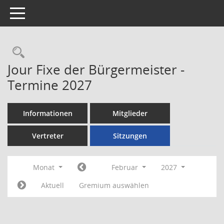
Toggle navigation
Rechercheauswahl
Jour Fixe der Bürgermeister -
Termine 2027
Informationen
Mitglieder
Vertreter
Sitzungen
Monat
Februar
2027
Aktuell
Gremium auswählen