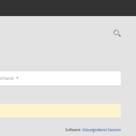
Rec
schland
(Wird in
Software:
Sitzungsdienst
Session